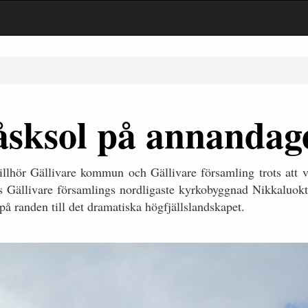
åsksol på annandag
llhör Gällivare kommun och Gällivare församling trots att v
Gällivare församlings nordligaste kyrkobyggnad Nikkaluokta
på randen till det dramatiska högfjällslandskapet.