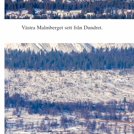
Västra Malmberget sett från Dundret.