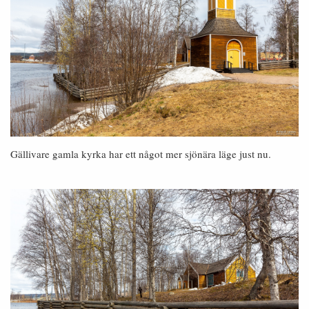
Gällivare gamla kyrka har ett något mer sjönära läge just nu.